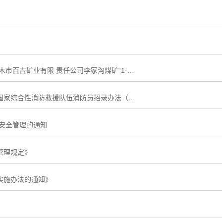
国务院安委会办公室关于 陕西省榆林市神木市百吉矿业有限 责任公司李家沟煤矿“1·12”重大 煤尘爆炸等四起煤矿事故的通报
人力资源社会保障部、应急管理部印发《国家综合性消防救援队伍消防员招录办法（试行）》
安全管理的通知
管理规定》
实施办法的通知》