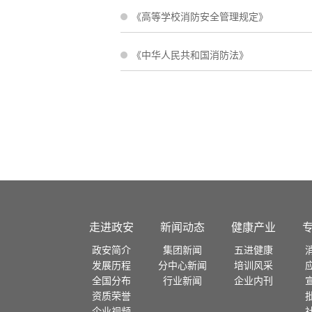
《高等学校消防安全管理规定》
法规
《中华人民共和国消防法》
国家标准
地方性法规
行业标准
国际公约
走进政安
新闻动态
健康产业
政安简介
集团新闻
五进健康
发展历程
分中心新闻
培训风采
全国分布
行业新闻
企业内刊
资质荣誉
企业视频