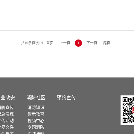
共
10
条
页次1/1
首页
上一页
1
下一页
尾页
专业政安
消防社区
预约宣传
消防宣传
消防知识
应急演练
警示教育
宣传活动
视频中心
批复文件
专题消防
社会肯定
消防法规