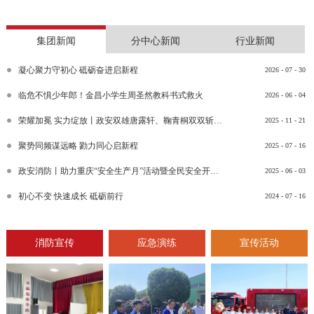
集团新闻
分中心新闻
行业新闻
凝心聚力守初心 砥砺奋进启新程
2026
-
07
-
30
临危不惧少年郎！金昌小学生周圣然教科书式救火
2026
-
06
-
04
荣耀加冕 实力绽放丨政安双雄唐露轩、鞠青桐双双斩获“渝消蓝盾讲师团金牌讲师”比武竞赛决赛大奖
2025
-
11
-
21
聚势同频谋远略 勠力同心启新程
2025
-
07
-
16
政安消防丨助力重庆“安全生产月”活动暨全民安全开放日活动
2025
-
06
-
03
初心不变 快速成长 砥砺前行
2024
-
07
-
16
消防宣传
应急演练
宣传活动