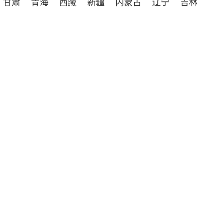
甘肃
青海
西藏
新疆
内蒙古
辽宁
吉林