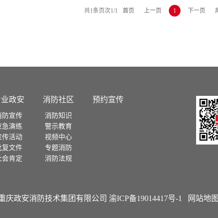
共
1
条
页次1/1
首页
上一页
1
下一页
专业政安
消防社区
预约宣传
消防宣传
消防知识
应急演练
警示教育
宣传活动
视频中心
批复文件
专题消防
社会肯定
消防法规
 - 2021 重庆政安消防技术集团有限公司
渝ICP备19014417号-1
网站地