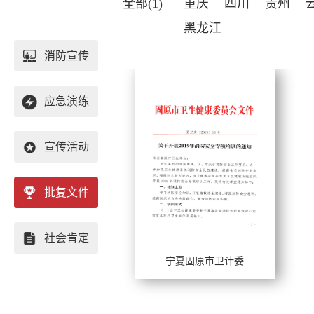
全部(1)
重庆
四川
贵州
黑龙江
消防宣传
应急演练
宣传活动
批复文件
重庆
社会肯定
四川
宁夏固原市卫计委
工作年限：
贵州
擅长风格：