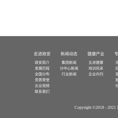
云南
广西
湖北
河南
陕西
走进政安
新闻动态
健康产业
河北
政安简介
集团新闻
五进健康
发展历程
分中心新闻
培训风采
山西
全国分布
行业新闻
企业内刊
资质荣誉
宁夏
企业视频
联系我们
甘肃
Copyright ©2018
青海