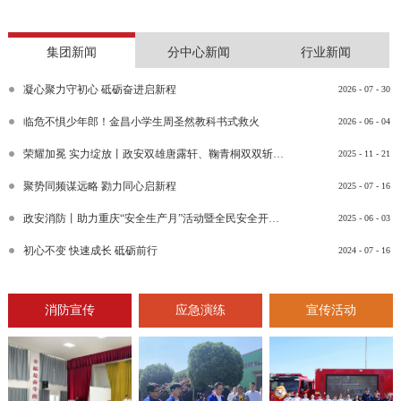
集团新闻
分中心新闻
行业新闻
凝心聚力守初心 砥砺奋进启新程
2026
-
07
-
30
临危不惧少年郎！金昌小学生周圣然教科书式救火
2026
-
06
-
04
荣耀加冕 实力绽放丨政安双雄唐露轩、鞠青桐双双斩获“渝消蓝盾讲师团金牌讲师”比武竞赛决赛大奖
2025
-
11
-
21
聚势同频谋远略 勠力同心启新程
2025
-
07
-
16
政安消防丨助力重庆“安全生产月”活动暨全民安全开放日活动
2025
-
06
-
03
初心不变 快速成长 砥砺前行
2024
-
07
-
16
消防宣传
应急演练
宣传活动