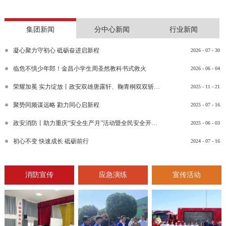
集团新闻
分中心新闻
行业新闻
凝心聚力守初心 砥砺奋进启新程
2026
-
07
-
30
临危不惧少年郎！金昌小学生周圣然教科书式救火
2026
-
06
-
04
荣耀加冕 实力绽放丨政安双雄唐露轩、鞠青桐双双斩获“渝消蓝盾讲师团金牌讲师”比武竞赛决赛大奖
2025
-
11
-
21
聚势同频谋远略 勠力同心启新程
2025
-
07
-
16
政安消防丨助力重庆“安全生产月”活动暨全民安全开放日活动
2025
-
06
-
03
初心不变 快速成长 砥砺前行
2024
-
07
-
16
消防宣传
应急演练
宣传活动