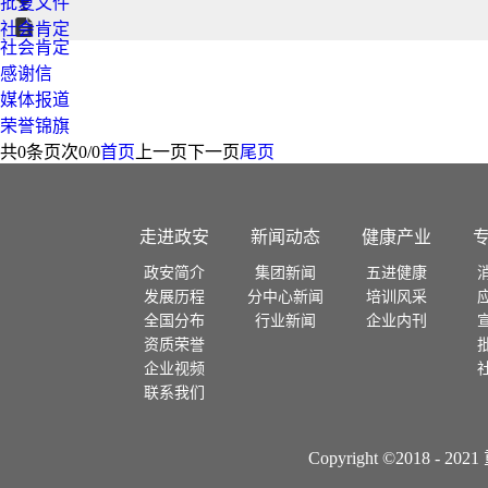
批复文件
社会肯定
社会肯定
感谢信
媒体报道
荣誉锦旗
共
0
条
页次0/0
首页
上一页
下一页
尾页
走进政安
新闻动态
健康产业
政安简介
集团新闻
五进健康
发展历程
分中心新闻
培训风采
全国分布
行业新闻
企业内刊
资质荣誉
企业视频
联系我们
Copyright ©2018