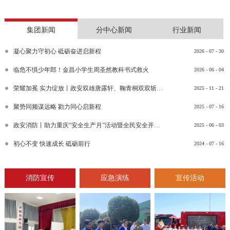
集团新闻
分中心新闻
行业新闻
凝心聚力守初心 砥砺奋进启新程
2026
-
07
-
30
临危不惧少年郎！金昌小学生周圣然教科书式救火
2026
-
06
-
04
荣耀加冕 实力绽放丨政安双雄唐露轩、鞠青桐双双斩获“渝消蓝盾讲师团金牌讲师”比武竞赛决赛大奖
2025
-
11
-
21
聚势同频谋远略 勠力同心启新程
2025
-
07
-
16
政安消防丨助力重庆“安全生产月”活动暨全民安全开放日活动
2025
-
06
-
03
初心不变 快速成长 砥砺前行
2024
-
07
-
16
消防宣传
应急演练
宣传活动