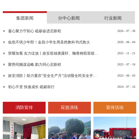
集团新闻
分中心新闻
行业新闻
凝心聚力守初心 砥砺奋进启新程
2026
-
07
-
30
临危不惧少年郎！金昌小学生周圣然教科书式救火
2026
-
06
-
04
荣耀加冕 实力绽放丨政安双雄唐露轩、鞠青桐双双斩获“渝消蓝盾讲师团金牌讲师”比武竞赛决赛大奖
2025
-
11
-
21
聚势同频谋远略 勠力同心启新程
2025
-
07
-
16
政安消防丨助力重庆“安全生产月”活动暨全民安全开放日活动
2025
-
06
-
03
初心不变 快速成长 砥砺前行
2024
-
07
-
16
消防宣传
应急演练
宣传活动