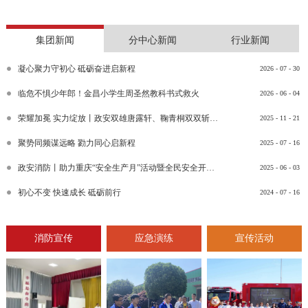
集团新闻
分中心新闻
行业新闻
凝心聚力守初心 砥砺奋进启新程
2026
-
07
-
30
临危不惧少年郎！金昌小学生周圣然教科书式救火
2026
-
06
-
04
荣耀加冕 实力绽放丨政安双雄唐露轩、鞠青桐双双斩获“渝消蓝盾讲师团金牌讲师”比武竞赛决赛大奖
2025
-
11
-
21
聚势同频谋远略 勠力同心启新程
2025
-
07
-
16
政安消防丨助力重庆“安全生产月”活动暨全民安全开放日活动
2025
-
06
-
03
初心不变 快速成长 砥砺前行
2024
-
07
-
16
消防宣传
应急演练
宣传活动