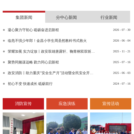
集团新闻
分中心新闻
行业新闻
凝心聚力守初心 砥砺奋进启新程
2026
-
07
-
30
临危不惧少年郎！金昌小学生周圣然教科书式救火
2026
-
06
-
04
荣耀加冕 实力绽放丨政安双雄唐露轩、鞠青桐双双斩获“渝消蓝盾讲师团金牌讲师”比武竞赛决赛大奖
2025
-
11
-
21
聚势同频谋远略 勠力同心启新程
2025
-
07
-
16
政安消防丨助力重庆“安全生产月”活动暨全民安全开放日活动
2025
-
06
-
03
初心不变 快速成长 砥砺前行
2024
-
07
-
16
消防宣传
应急演练
宣传活动