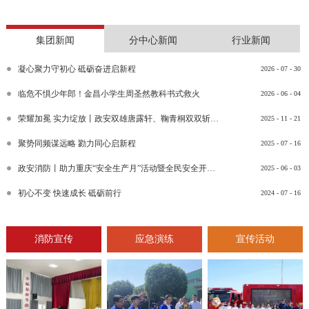
集团新闻
分中心新闻
行业新闻
凝心聚力守初心 砥砺奋进启新程
2026
-
07
-
30
临危不惧少年郎！金昌小学生周圣然教科书式救火
2026
-
06
-
04
荣耀加冕 实力绽放丨政安双雄唐露轩、鞠青桐双双斩获“渝消蓝盾讲师团金牌讲师”比武竞赛决赛大奖
2025
-
11
-
21
聚势同频谋远略 勠力同心启新程
2025
-
07
-
16
政安消防丨助力重庆“安全生产月”活动暨全民安全开放日活动
2025
-
06
-
03
初心不变 快速成长 砥砺前行
2024
-
07
-
16
消防宣传
应急演练
宣传活动