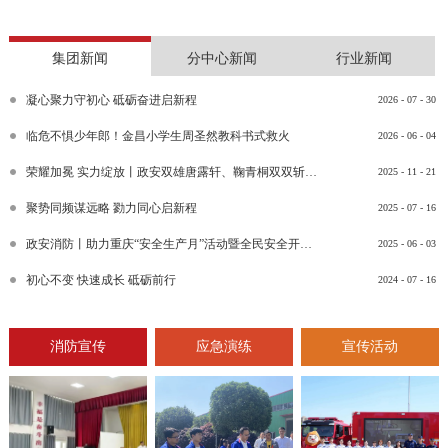
集团新闻
分中心新闻
行业新闻
凝心聚力守初心 砥砺奋进启新程
2026
-
07
-
30
临危不惧少年郎！金昌小学生周圣然教科书式救火
2026
-
06
-
04
荣耀加冕 实力绽放丨政安双雄唐露轩、鞠青桐双双斩获“渝消蓝盾讲师团金牌讲师”比武竞赛决赛大奖
2025
-
11
-
21
聚势同频谋远略 勠力同心启新程
2025
-
07
-
16
政安消防丨助力重庆“安全生产月”活动暨全民安全开放日活动
2025
-
06
-
03
初心不变 快速成长 砥砺前行
2024
-
07
-
16
消防宣传
应急演练
宣传活动