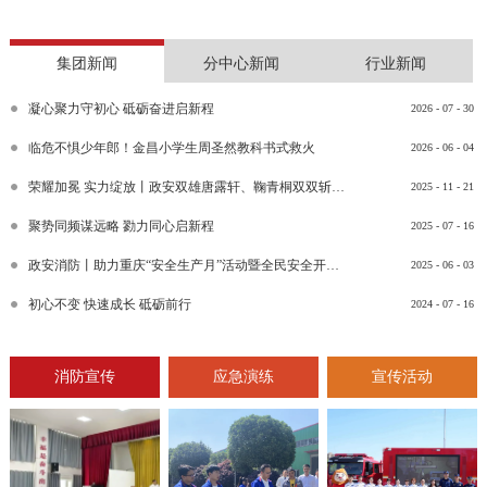
集团新闻
分中心新闻
行业新闻
凝心聚力守初心 砥砺奋进启新程
2026
-
07
-
30
临危不惧少年郎！金昌小学生周圣然教科书式救火
2026
-
06
-
04
荣耀加冕 实力绽放丨政安双雄唐露轩、鞠青桐双双斩获“渝消蓝盾讲师团金牌讲师”比武竞赛决赛大奖
2025
-
11
-
21
聚势同频谋远略 勠力同心启新程
2025
-
07
-
16
政安消防丨助力重庆“安全生产月”活动暨全民安全开放日活动
2025
-
06
-
03
初心不变 快速成长 砥砺前行
2024
-
07
-
16
消防宣传
应急演练
宣传活动