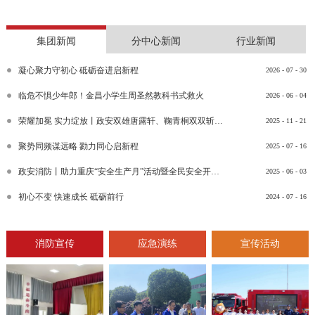
集团新闻
分中心新闻
行业新闻
凝心聚力守初心 砥砺奋进启新程
2026
-
07
-
30
临危不惧少年郎！金昌小学生周圣然教科书式救火
2026
-
06
-
04
荣耀加冕 实力绽放丨政安双雄唐露轩、鞠青桐双双斩获“渝消蓝盾讲师团金牌讲师”比武竞赛决赛大奖
2025
-
11
-
21
聚势同频谋远略 勠力同心启新程
2025
-
07
-
16
政安消防丨助力重庆“安全生产月”活动暨全民安全开放日活动
2025
-
06
-
03
初心不变 快速成长 砥砺前行
2024
-
07
-
16
消防宣传
应急演练
宣传活动