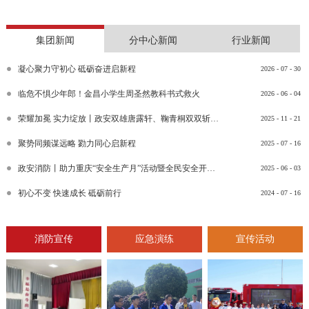
集团新闻
分中心新闻
行业新闻
凝心聚力守初心 砥砺奋进启新程
2026
-
07
-
30
临危不惧少年郎！金昌小学生周圣然教科书式救火
2026
-
06
-
04
荣耀加冕 实力绽放丨政安双雄唐露轩、鞠青桐双双斩获“渝消蓝盾讲师团金牌讲师”比武竞赛决赛大奖
2025
-
11
-
21
聚势同频谋远略 勠力同心启新程
2025
-
07
-
16
政安消防丨助力重庆“安全生产月”活动暨全民安全开放日活动
2025
-
06
-
03
初心不变 快速成长 砥砺前行
2024
-
07
-
16
消防宣传
应急演练
宣传活动