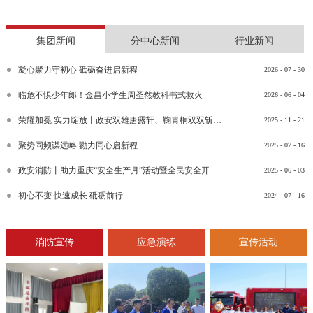
集团新闻
分中心新闻
行业新闻
凝心聚力守初心 砥砺奋进启新程
2026
-
07
-
30
临危不惧少年郎！金昌小学生周圣然教科书式救火
2026
-
06
-
04
荣耀加冕 实力绽放丨政安双雄唐露轩、鞠青桐双双斩获“渝消蓝盾讲师团金牌讲师”比武竞赛决赛大奖
2025
-
11
-
21
聚势同频谋远略 勠力同心启新程
2025
-
07
-
16
政安消防丨助力重庆“安全生产月”活动暨全民安全开放日活动
2025
-
06
-
03
初心不变 快速成长 砥砺前行
2024
-
07
-
16
消防宣传
应急演练
宣传活动