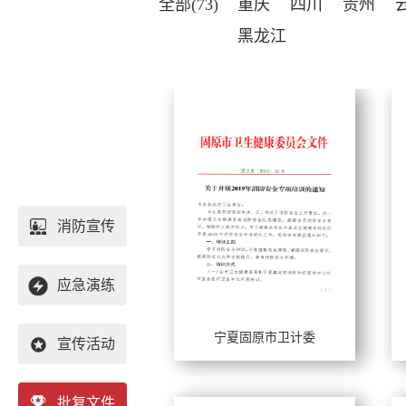
全部(73)
重庆
四川
贵州
黑龙江
消防宣传
应急演练
宁夏固原市卫计委
宣传活动
工作年限：
工
擅长风格：
擅
批复文件