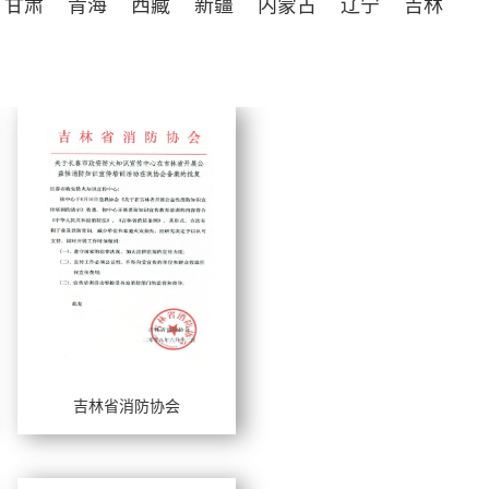
甘肃
青海
西藏
新疆
内蒙古
辽宁
吉林
吉林省消防协会
工作年限：
擅长风格：