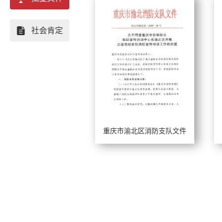
重庆
社会肯定
四川
贵州
云南
广西
重庆市渝北区消防支队文件
湖北
工作年限：
工
河南
擅长风格：
擅
陕西
河北
山西