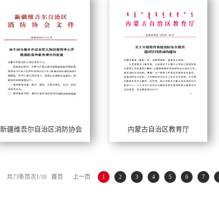
新疆维吾尔自治区消防协会
内蒙古自治区教育厅
作年限：
工作年限：
长风格：
擅长风格：
共
73
条
页次1/10
首页
上一页
1
2
3
4
5
6
7