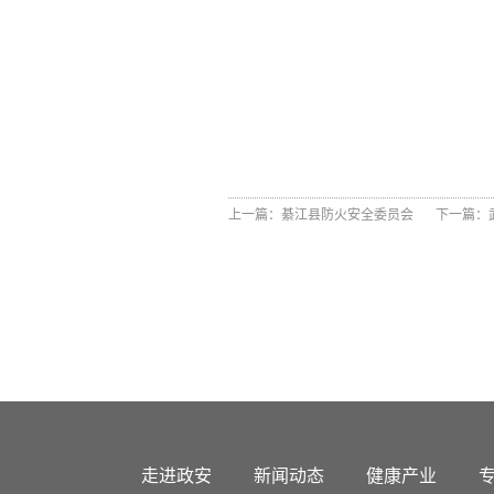
甘肃
青海
西藏
新疆
上一篇：
綦江县防火安全委员会
下一篇：
内蒙古
辽宁
吉林
黑龙江
走进政安
新闻动态
健康产业