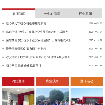
集团新闻
分中心新闻
行业新闻
凝心聚力守初心 砥砺奋进启新程
2026
-
07
-
30
临危不惧少年郎！金昌小学生周圣然教科书式救火
2026
-
06
-
04
荣耀加冕 实力绽放丨政安双雄唐露轩、鞠青桐双双斩获“渝消蓝盾讲师团金牌讲师”比武竞赛决赛大奖
2025
-
11
-
21
聚势同频谋远略 勠力同心启新程
2025
-
07
-
16
政安消防丨助力重庆“安全生产月”活动暨全民安全开放日活动
2025
-
06
-
03
初心不变 快速成长 砥砺前行
2024
-
07
-
16
消防宣传
应急演练
宣传活动