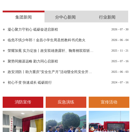
集团新闻
分中心新闻
行业新闻
凝心聚力守初心 砥砺奋进启新程
2026
-
07
-
30
临危不惧少年郎！金昌小学生周圣然教科书式救火
2026
-
06
-
04
荣耀加冕 实力绽放丨政安双雄唐露轩、鞠青桐双双斩获“渝消蓝盾讲师团金牌讲师”比武竞赛决赛大奖
2025
-
11
-
21
聚势同频谋远略 勠力同心启新程
2025
-
07
-
16
政安消防丨助力重庆“安全生产月”活动暨全民安全开放日活动
2025
-
06
-
03
初心不变 快速成长 砥砺前行
2024
-
07
-
16
消防宣传
应急演练
宣传活动