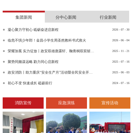
集团新闻
分中心新闻
行业新闻
凝心聚力守初心 砥砺奋进启新程
2026
-
07
-
30
临危不惧少年郎！金昌小学生周圣然教科书式救火
2026
-
06
-
04
荣耀加冕 实力绽放丨政安双雄唐露轩、鞠青桐双双斩获“渝消蓝盾讲师团金牌讲师”比武竞赛决赛大奖
2025
-
11
-
21
聚势同频谋远略 勠力同心启新程
2025
-
07
-
16
政安消防丨助力重庆“安全生产月”活动暨全民安全开放日活动
2025
-
06
-
03
初心不变 快速成长 砥砺前行
2024
-
07
-
16
消防宣传
应急演练
宣传活动