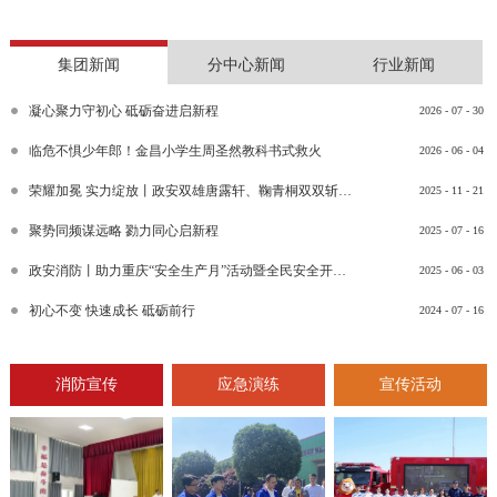
集团新闻
分中心新闻
行业新闻
凝心聚力守初心 砥砺奋进启新程
2026
-
07
-
30
临危不惧少年郎！金昌小学生周圣然教科书式救火
2026
-
06
-
04
荣耀加冕 实力绽放丨政安双雄唐露轩、鞠青桐双双斩获“渝消蓝盾讲师团金牌讲师”比武竞赛决赛大奖
2025
-
11
-
21
聚势同频谋远略 勠力同心启新程
2025
-
07
-
16
政安消防丨助力重庆“安全生产月”活动暨全民安全开放日活动
2025
-
06
-
03
初心不变 快速成长 砥砺前行
2024
-
07
-
16
消防宣传
应急演练
宣传活动