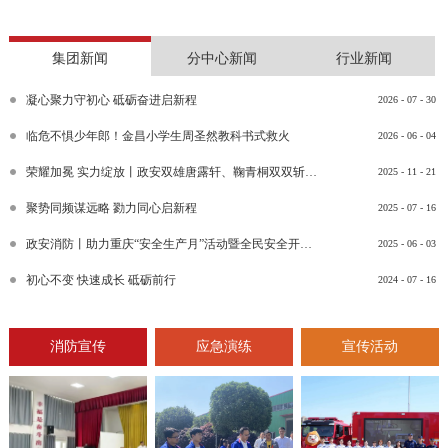
集团新闻
分中心新闻
行业新闻
凝心聚力守初心 砥砺奋进启新程
2026
-
07
-
30
临危不惧少年郎！金昌小学生周圣然教科书式救火
2026
-
06
-
04
荣耀加冕 实力绽放丨政安双雄唐露轩、鞠青桐双双斩获“渝消蓝盾讲师团金牌讲师”比武竞赛决赛大奖
2025
-
11
-
21
聚势同频谋远略 勠力同心启新程
2025
-
07
-
16
政安消防丨助力重庆“安全生产月”活动暨全民安全开放日活动
2025
-
06
-
03
初心不变 快速成长 砥砺前行
2024
-
07
-
16
消防宣传
应急演练
宣传活动