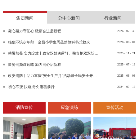
集团新闻
分中心新闻
行业新闻
凝心聚力守初心 砥砺奋进启新程
2026
-
07
-
30
临危不惧少年郎！金昌小学生周圣然教科书式救火
2026
-
06
-
04
荣耀加冕 实力绽放丨政安双雄唐露轩、鞠青桐双双斩获“渝消蓝盾讲师团金牌讲师”比武竞赛决赛大奖
2025
-
11
-
21
聚势同频谋远略 勠力同心启新程
2025
-
07
-
16
政安消防丨助力重庆“安全生产月”活动暨全民安全开放日活动
2025
-
06
-
03
初心不变 快速成长 砥砺前行
2024
-
07
-
16
消防宣传
应急演练
宣传活动