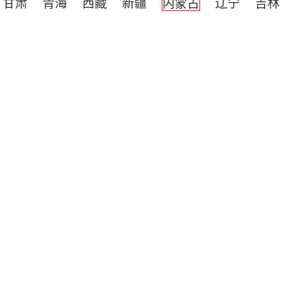
甘肃
青海
西藏
新疆
内蒙古
辽宁
吉林