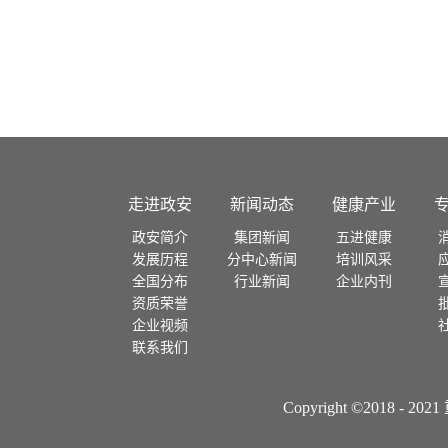
云南
广西
湖北
河南
陕西
走进政安
新闻动态
健康产业
河北
政安简介
集团新闻
五进健康
发展历程
分中心新闻
培训风采
山西
全国分布
行业新闻
企业内刊
资质荣誉
宁夏
企业视频
联系我们
甘肃
Copyright ©2018
青海