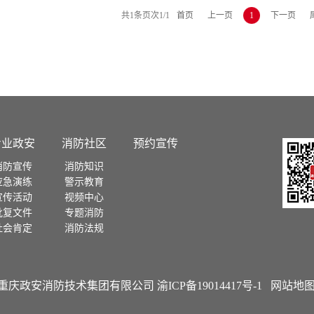
共
1
条
页次1/1
首页
上一页
1
下一页
专业政安
消防社区
预约宣传
消防宣传
消防知识
应急演练
警示教育
宣传活动
视频中心
批复文件
专题消防
社会肯定
消防法规
 - 2021 重庆政安消防技术集团有限公司
渝ICP备19014417号-1
网站地